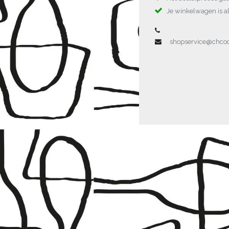
Je winkelwagen is al
shopservice@chc