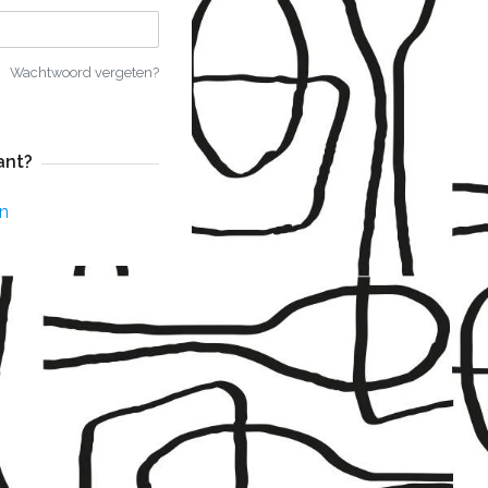
Wachtwoord vergeten?
ant?
n