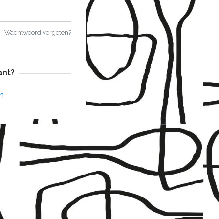
Wachtwoord vergeten?
ant?
n