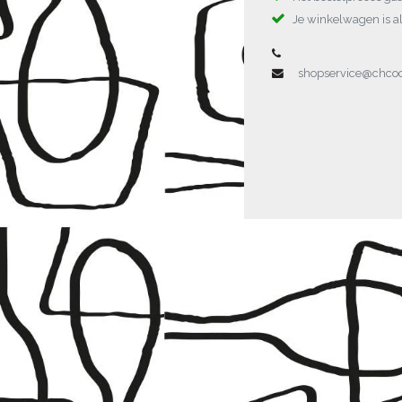
Je winkelwagen is al
shopservice@chc