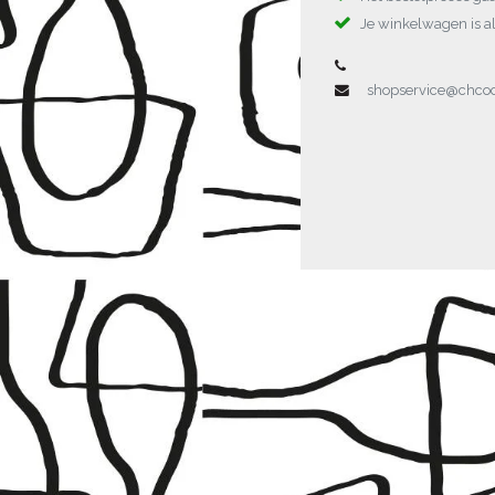
Je winkelwagen is al
shopservice@chc