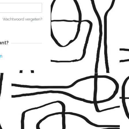
Wachtwoord vergeten?
ant?
n