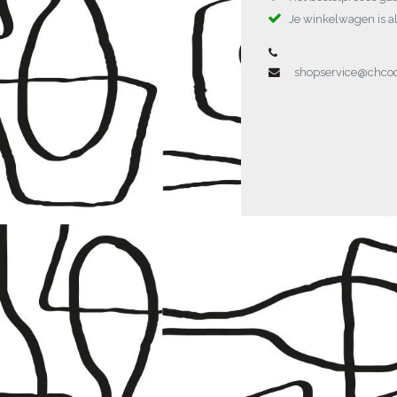
Je winkelwagen is al
shopservice@chc