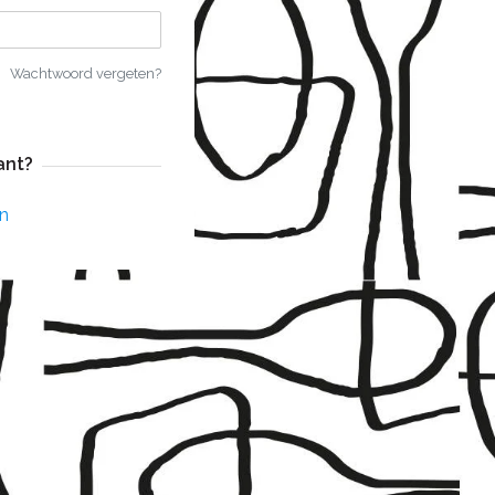
Wachtwoord vergeten?
ant?
n