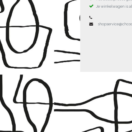
Je winkelwagen is al
shopservice@chc