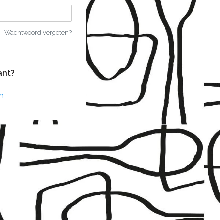
Wachtwoord vergeten?
ant?
n