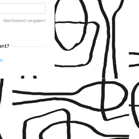
Wachtwoord vergeten?
ant?
n