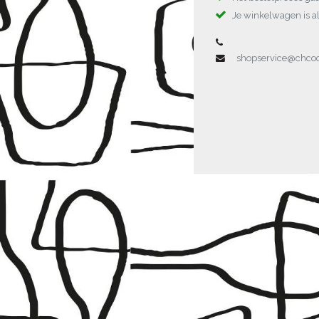
Je winkelwagen is al
shopservice@chc