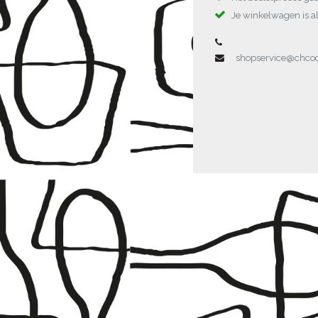
Je winkelwagen is al
shopservice@chc