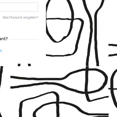
Wachtwoord vergeten?
ant?
n