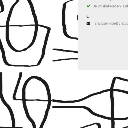
Je winkelwagen is al
shopservice@chc