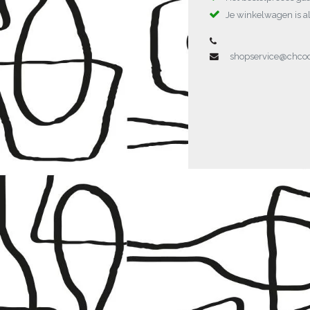
Je winkelwagen is al
shopservice@chc