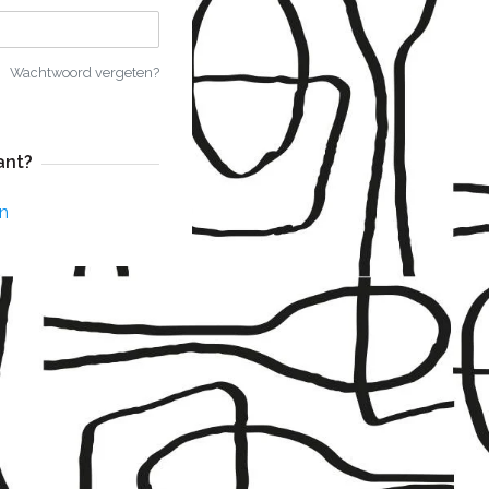
Wachtwoord vergeten?
ant?
n