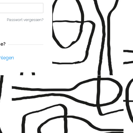
Passwort vergessen?
e?
nlegen