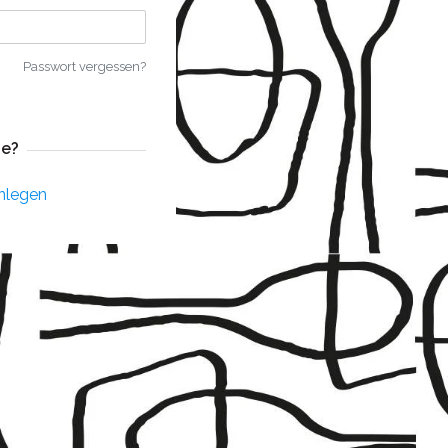
Passwort vergessen?
e?
nlegen