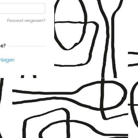
Passwort vergessen?
e?
nlegen