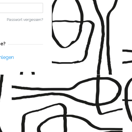
Passwort vergessen?
e?
nlegen