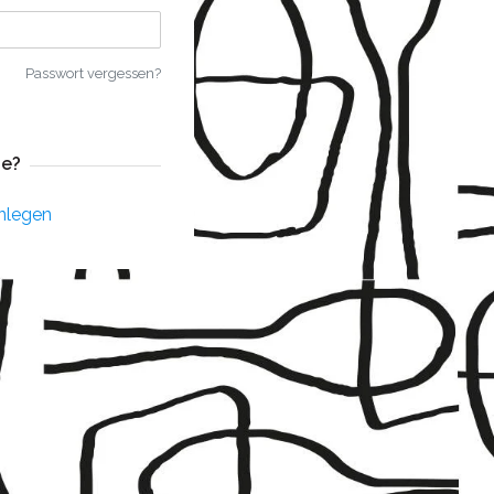
Passwort vergessen?
e?
nlegen